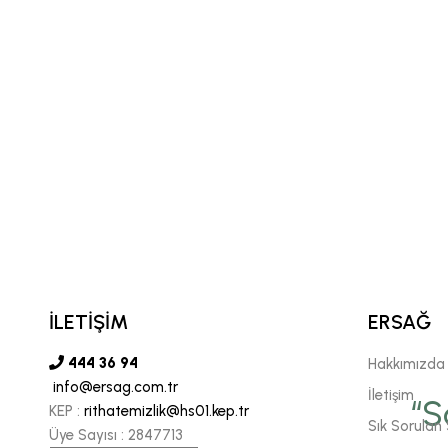
İLETİŞİM
ERSAĞ
444 36 94
Hakkımızda
info@ersag.com.tr
vgili şirketimiz Ersağ' a
İletişim
“S
KEP :
rithatemizlik@hs01.kep.tr
Sık Sorulan 
Üye Sayısı :
2847713