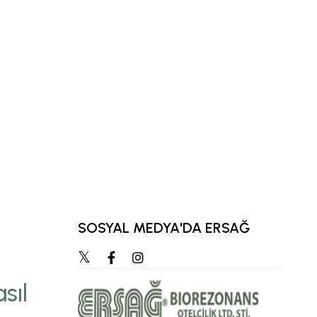
SOSYAL MEDYA'DA ERSAĞ
“Zihnimizde en çok ca
hedef, zamanla öz
sıl
parçaya dönüşür.