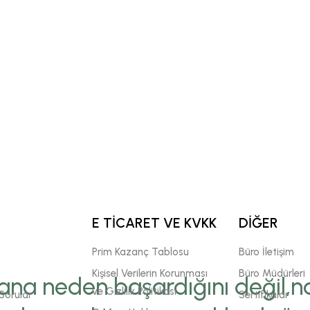
E TİCARET VE KVKK
DİĞER
Prim Kazanç Tablosu
Büro İletişim
Kişisel Verilerin Korunması
Büro Müdürleri
ana neden başardığını değil,na
ve Gizlilik Politikası
Sorular
Sertifikalar