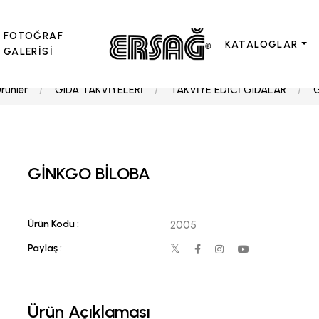
FOTOĞRAF
KATALOGLAR
GALERİSİ
rünler
GIDA TAKVİYELERİ
TAKVİYE EDİCİ GIDALAR
GİNKGO BİLOBA
Ürün Kodu :
2005
Paylaş :
Ürün Açıklaması