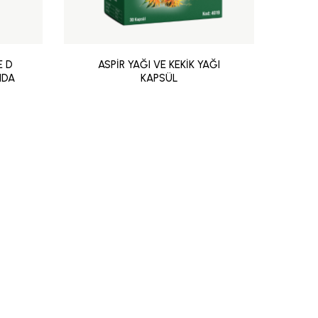
E D
ASPİR YAĞI VE KEKİK YAĞI
AS
IDA
KAPSÜL