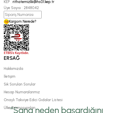
KEP :
rithatemizlik@hs01.kep.tr
Üye Sayısı :
2848042
Kargom Nerede?
ERSAĞ
Hakkımızda
İletişim
Sık Sorulan Sorular
Hesap Numaralarımız
Onaylı Takviye Edici Gıdalar Listesi
“Sana neden başardığını
Ülke Promosyonları