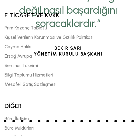
değil,nasıl başardığını
E TİCARET VE KVKK
soracaklardır.“
Prim Kazanç Tablosu
Kişisel Verilerin Korunması ve Gizlilik Politikası
Cayma Hakkı
BEKİR SARI
YÖNETİM KURULU BAŞKANI
Ersağ Avrupa
Seminer Takvimi
Bilgi Toplumu Hizmetleri
Mesafeli Satış Sözleşmesi
DİĞER
Büro İletişim
Büro Müdürleri