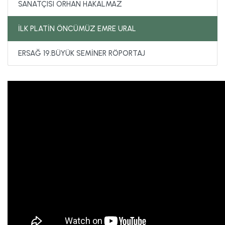
SANATÇISI ORHAN HAKALMAZ
İLK PLATİN ÖNCÜMÜZ EMRE URAL
ERSAĞ 19.BÜYÜK SEMİNER RÖPORTAJ