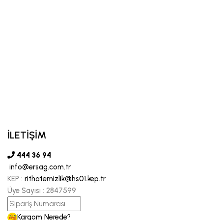
İLETİŞİM
444 36 94
info@ersag.com.tr
KEP :
rithatemizlik@hs01.kep.tr
Üye Sayısı :
2847599
Kargom Nerede?