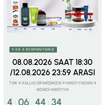
9 DA 4 KOMPANİYAMIZ
08.08.2026 SAAT 18:30
/12.08.2026 23:59 ARASI
TƏK 4 XALLIQ SİFARİŞİNİZƏ 9 HƏDİYYƏDƏN 4
ƏDƏDİ HƏDİYYƏ
4
06
44
32
:
:
: