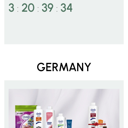
3
20
39
32
:
:
:
GERMANY