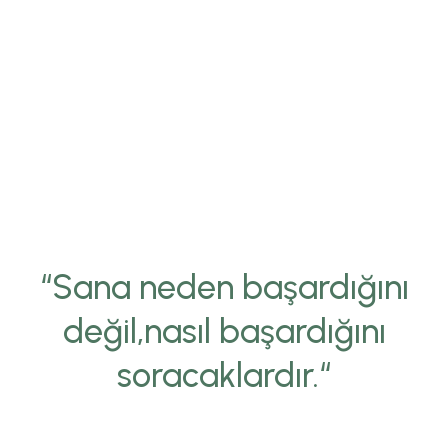
“Sana neden başardığını
değil,nasıl başardığını
soracaklardır.“