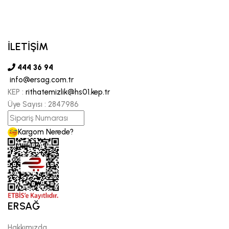
İLETİŞİM
444 36 94
info@ersag.com.tr
KEP :
rithatemizlik@hs01.kep.tr
Üye Sayısı :
2847986
Kargom Nerede?
ERSAĞ
Hakkımızda