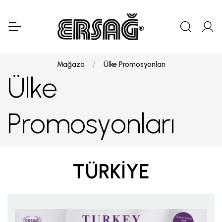
Mağaza
Ülke Promosyonları
Ülke
Promosyonları
TÜRKİYE