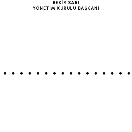
BEKİR SARI
YÖNETİM KURULU BAŞKANI