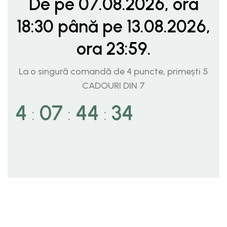
De pe 07.08.2026, ora
18:30 până pe 13.08.2026,
ora 23:59.
La o singură comandă de 4 puncte, primești 5
CADOURI DIN 7
4
07
44
32
:
:
: