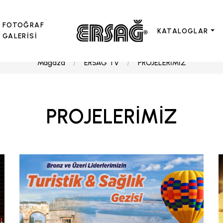
FOTOĞRAF
KATALOGLAR
GALERİSİ
Mağaza
ERSAĞ TV
PROJELERİMİZ
PROJELERİMİZ