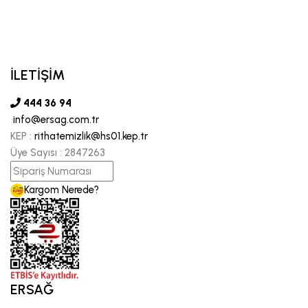
İLETİŞİM
444 36 94
info@ersag.com.tr
KEP :
rithatemizlik@hs01.kep.tr
Üye Sayısı :
2847263
Kargom Nerede?
ERSAĞ