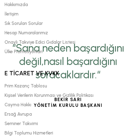
Hakkımızda
İletişim
Sık Sorulan Sorular
Hesap Numaralarımız
Onaylı Takviye Edici Gıdalar Listesi
“Sana neden başardığını
Ülke Promosyonları
değil,nasıl başardığını
soracaklardır.“
E TİCARET VE KVKK
Prim Kazanç Tablosu
Kişisel Verilerin Korunması ve Gizlilik Politikası
BEKİR SARI
Cayma Hakkı
YÖNETİM KURULU BAŞKANI
Ersağ Avrupa
Seminer Takvimi
Bilgi Toplumu Hizmetleri