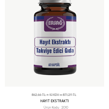
862,66 TL + %1 KDV = 871,29 TL
HAYIT EKSTRAKTI
Ürün Kodu : 2010